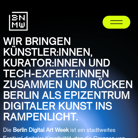
WIR BRINGEN
KÜNSTLER:INNEN,
KURATOR:INNEN UND
TECH-EXPERT:INNEN
ZUSAMMEN UND RÜCKEN
BERLIN ALS EPIZENTRUM
DIGITALER KUNST INS
RAMPENLICHT.
Die
Berlin Digital Art Week
ist ein stadtweites